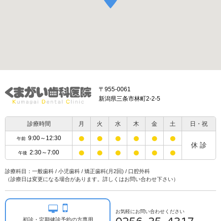
〒955-0061
新潟県三条市林町2-2-5
診療時間
月
火
水
木
金
土
日・祝
●
●
●
●
●
●
9:00～12:30
午前
休 診
●
●
●
●
●
●
2:30～7:00
午後
診療科目：一般歯科 / 小児歯科 / 矯正歯科(月2回) / 口腔外科
（診療日は変更になる場合があります。詳しくはお問い合わせ下さい）
お気軽にお問い合わせください
初診・定期健診予約の方専用