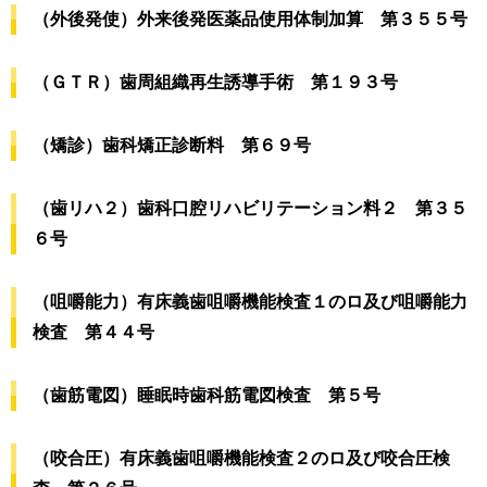
（外後発使）外来後発医薬品使用体制加算 第３５５号
（ＧＴＲ）歯周組織再生誘導手術 第１９３号
（矯診）歯科矯正診断料 第６９号
（歯リハ２）歯科口腔リハビリテーション料２ 第３５
６号
（咀嚼能力）有床義歯咀嚼機能検査１のロ及び咀嚼能力
検査 第４４号
（歯筋電図）睡眠時歯科筋電図検査 第５号
（咬合圧）有床義歯咀嚼機能検査２のロ及び咬合圧検