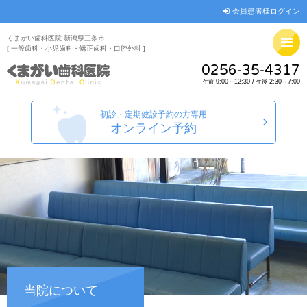
会員患者様ログイン
くまがい歯科医院 新潟県三条市
[ 一般歯科・小児歯科・矯正歯科・口腔外科 ]
0256-35-4317
9:00～12:30 /
2:30～7:00
午前
午後
初診・定期健診予約の方専用
オンライン予約
当院について