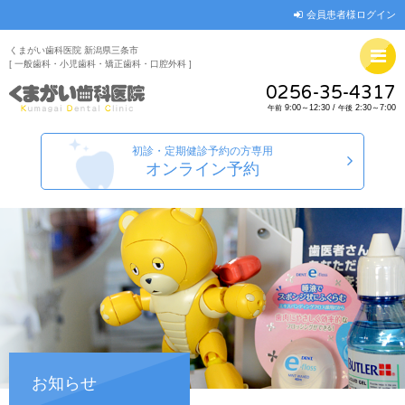
会員患者様ログイン
くまがい歯科医院 新潟県三条市
[ 一般歯科・小児歯科・矯正歯科・口腔外科 ]
0256-35-4317
9:00～12:30 /
2:30～7:00
午前
午後
初診・定期健診予約の方専用
オンライン予約
お知らせ