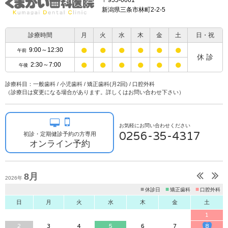
新潟県三条市林町2-2-5
診療時間
月
火
水
木
金
土
日・祝
●
●
●
●
●
●
9:00～12:30
午前
休 診
●
●
●
●
●
●
2:30～7:00
午後
診療科目：一般歯科 / 小児歯科 / 矯正歯科(月2回) / 口腔外科
（診療日は変更になる場合があります。詳しくはお問い合わせ下さい）
お気軽にお問い合わせください
0256-35-4317
初診・定期健診予約の方専用
オンライン予約
8月
2026年
■
■
■
休診日
矯正歯科
口腔外科
日
月
火
水
木
金
土
1
2
3
4
5
6
7
8